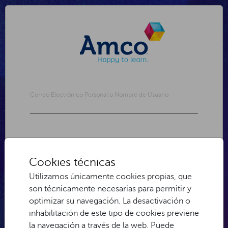
Correo Electrónico Personal o Nombre de Usuario
Contraseña
Cookies técnicas
Utilizamos únicamente cookies propias, que
son técnicamente necesarias para permitir y
optimizar su navegación. La desactivación o
inhabilitación de este tipo de cookies previene
¿Olvidó su contraseña o usuario?
la navegación a través de la web. Puede