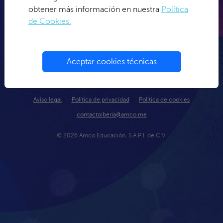
obtener más información en nuestra
Política
○
de Cookies.
Continuar con Google
Aceptar cookies técnicas
Español
Aviso legal
Política de privacidad
Política de cookies
contactoiberia@amco.me
© 2026 Amco Educación, S.A.P.I. de C.V.